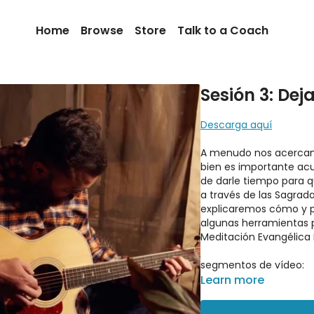
Home
Browse
Store
Talk to a Coach
Sesión 3: De
Descarga aquí
A menudo nos acercamos
bien es importante acu
de darle tiempo para 
a través de las Sagrada
explicaremos cómo y p
algunas herramientas p
Meditación Evangélica
segmentos de vídeo:
Learn more
00:00
el video segmen