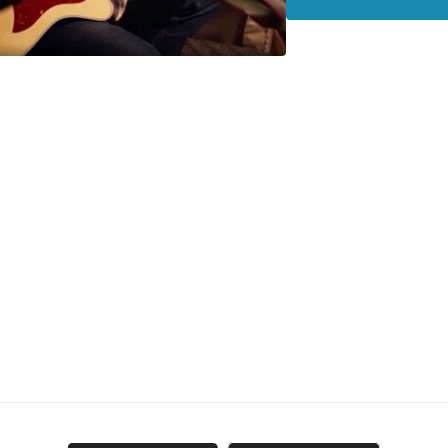
06:17
el video segment
09:39
el video segmen
15:35
Lectio Divina