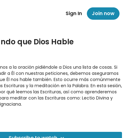
Sign In
Join now
jando que Dios Hable
 a la oración pidiéndole a Dios una lista de cosas. Si
dir a Él con nuestras peticiones, debemos asegurarnos
que Él nos hable también. Esto ocurre más comúnmente
s Escrituras y la meditación en la Palabra. En esta sesión,
or qué leemos las Escrituras, así como aprenderemos
ara meditar con las Escrituras como: Lectio Divina y
 Ignaciana.
to #1
Subscribe to watch